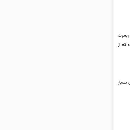
د دزدگیرهای تصویری با ریموت
 که از
 بسیار