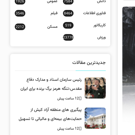
دانش
عمومی
1926
7584
فناوری اطلاعات
فیلم
3546
8464
کاریکاتور
519
مسکن
2212
ورزش
23778
جدیدترین مقالات
رئیس سازمان اسناد و مدارک دفاع
مقدس:تنگه هرمز برگ برنده برای ایران
است
12 ساعت پیش
پیگیری های منطقه آزاد کیش از
حمایت‌های بیمه‌ای و مالیاتی تا تسهیل
خروج کالا
12 ساعت پیش