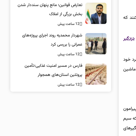
تعارض قوانین؛ مانع پنهان سنددار شدن
بخش بزرگی از املاک
نند که
12 ساعت پیش
شهردار محمدیه روند اجرای پروژه‌های
دزدگیر
عمرانی را بررسی کرد
12 ساعت پیش
رد خود
فارس در مسیر امنیت غذایی؛تأمین‌
 ماشین
پروتئین استان‌های همجوار
12 ساعت پیش
یرامون
که سیم
گیرهای