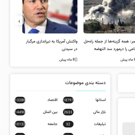
›
: همه گزینه‌ها از جمله راه‌حل
واکنش آمریکا به تیراندازی مرگبار
رضا نصری:
امی را درمورد سد النهضه
در سیدنی
شایسته‌تری
رسی می‌کنیم
مدیریت یک 
ه پیش
8 ماه پیش
8 ماه پیش
عهده‌دار
«نماینده و
است
دسته بندی موضوعات
استانها
اقتصاد
13280
18797
بازار مالی
بین الملل
14490
2633
تبلیغات
جامعه
10132
32