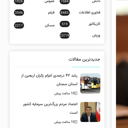
دانش
عمومی
1926
7584
فناوری اطلاعات
فیلم
3546
8483
کاریکاتور
519
مسکن
2217
ورزش
23778
جدیدترین مقالات
رشد ۴۲ درصدی اعزام زائران اربعین از
استان سمنان
10 ساعت پیش
اعتماد مردم بزرگ‌ترین سرمایه کشور
است
10 ساعت پیش