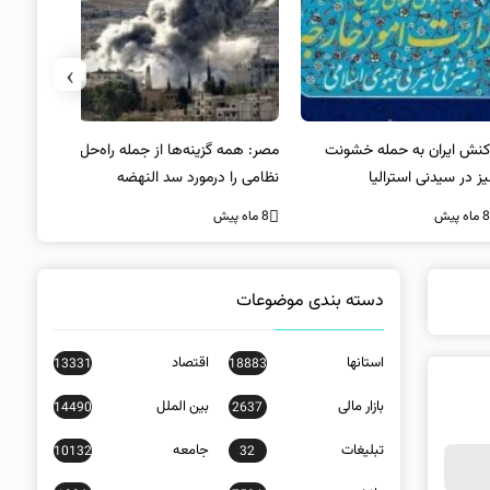
›
کنش ایران به حمله خشونت
مصر: همه گزینه‌ها از جمله راه‌حل
واکنش آمریک
ز در سیدنی استرالیا
نظامی را درمورد سد النهضه
در سیدنی
بررسی می‌کنیم
ه پیش
8 ماه پیش
8 ماه پیش
دسته بندی موضوعات
استانها
اقتصاد
13331
18883
بازار مالی
بین الملل
14490
2637
تبلیغات
جامعه
10132
32