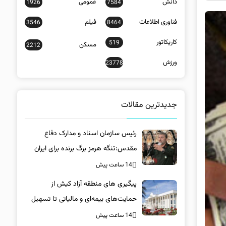
دانش
عمومی
1926
7584
فناوری اطلاعات
فیلم
3546
8464
کاریکاتور
519
مسکن
2212
ورزش
23778
جدیدترین مقالات
رئیس سازمان اسناد و مدارک دفاع
مقدس:تنگه هرمز برگ برنده برای ایران
است
14 ساعت پیش
پیگیری های منطقه آزاد کیش از
حمایت‌های بیمه‌ای و مالیاتی تا تسهیل
خروج کالا
14 ساعت پیش