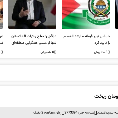
عراقچی: صلح و ثبات افغانستان
غریب آبادی: مردم ایران هرگز
وا
تنها از مسیر همگرایی منطقه‌ای
تسلیم تهدیدات و تجاوزات
آمی
محقق می‌شود
نخواهند شد و متحد و منسجم
8 ماه پیش
8 ماه پیش
8 ما
در مقابل متجاوز خواهند ایستاد
ه بندی:
اقتصاد
شناسه خبر: 2773394
زمان مطالعه: 2 دقیقه