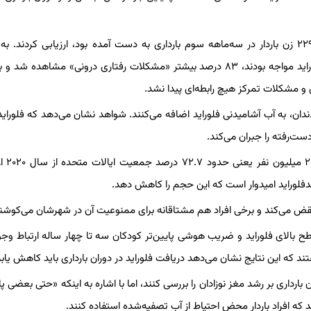
محققان مواجهه مادران با فلوراید را از روی نمونه‌های ادراری که از ۲۲۹ زن باردار در سه‌ماهه سوم بارداری به دست آمده بود، ارزیابی کرد
نویسندگان این پژوهش، در کودکانی که مادرانشان با سطح بالاتر فلوراید مواجه بودند، ۸۳ درصد بیشتر «مشکلات رفتاری درونی» مشاه
ی و مشکلات تمرکز هیچ رابطه‌ای پیدا نشد.
ن، به آب آشامیدنی فلوراید اضافه می‌کنند. شواهد نشان می‌دهد که فلوراید
دست‌رفته را جبران می‌کند.
بنا به اعلام مرکز کنترل و 
فلوراید امیدوار است که این حجم را کاهش دهد.
 نقض می‌کند و برخی افراد هم مشتاقانه برای ممنوعیت آن در شهرشان می‌کوش
مواجهه مادران با سطح بالای فلوراید و ضریب هوشی پایین‌تر کودکان سه تا چهار ساله ارتباط وج
تند که این نتایج نشان می‌دهد دریافت فلوراید در دوران بارداری باید کاهش یابد
رداری بر رشد مغز نوزادان را بررسی کنند، اما با اشاره به اینکه «حتی بعضی پا
د که افراد باردار محض احتیاط از آب تصفیه‌شده استفاده کنند.