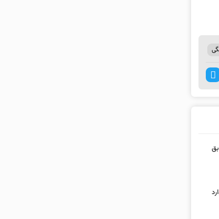
گی
سابق
رد