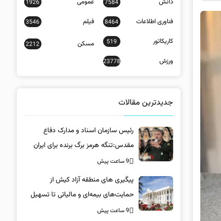
دانش
عمومی
1926
7584
فناوری اطلاعات
فیلم
3546
8464
کاریکاتور
519
مسکن
2212
ورزش
23778
جدیدترین مقالات
رئیس سازمان اسناد و مدارک دفاع
مقدس:تنگه هرمز برگ برنده برای ایران
است
9 ساعت پیش
پیگیری های منطقه آزاد کیش از
حمایت‌های بیمه‌ای و مالیاتی تا تسهیل
خروج کالا
9 ساعت پیش