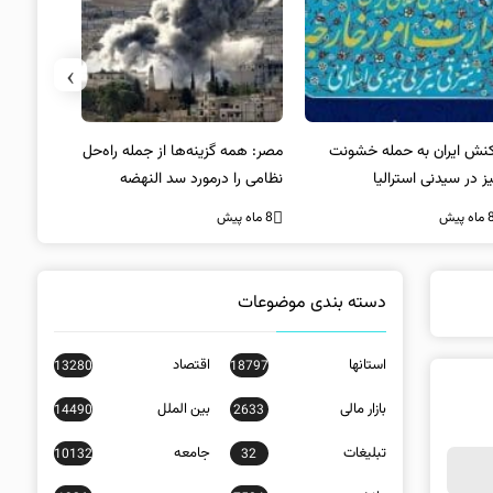
›
کنش ایران به حمله خشونت
مصر: همه گزینه‌ها از جمله راه‌حل
واکنش آمریک
ز در سیدنی استرالیا
نظامی را درمورد سد النهضه
در سیدنی
بررسی می‌کنیم
ه پیش
8 ماه پیش
8 ماه پیش
دسته بندی موضوعات
استانها
اقتصاد
13280
18797
بازار مالی
بین الملل
14490
2633
تبلیغات
جامعه
10132
32