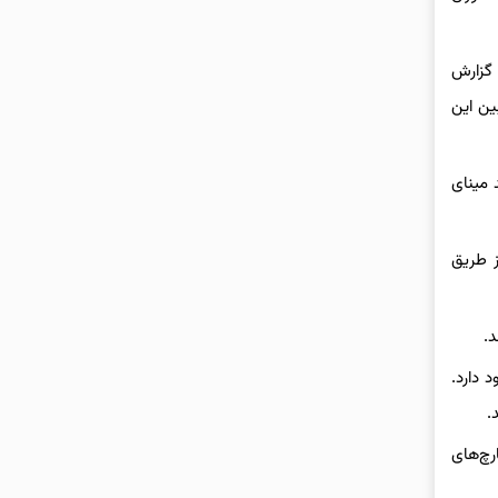
ند. به گزارش
ده شد و بین این
 مینای
پیشگیری از بیماری‌های آمریکا، بیش از ۲۰۹ میلیون نفر یعنی حدود ۷۲.۷ درصد جمعیت ایالات متحده از سال ۲۰۲۰ از طریق
ند.
ود دارد.
.
رچ‌های