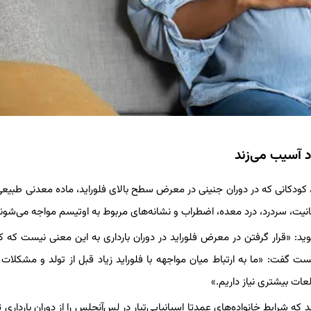
د آسیب می‌زند
ه روز دوشنبه در مجله جاما (JAMA) منتشر شد، کودکانی که در دوران جنینی در معرض سطح بالای فلوراید، ماده معدنی ط
انیت، سردرد، درد معده، اضطراب و نشانه‌های مربوط به اوتیسم مواجه می‌شوند
وید: «قرار گرفتن در معرض فلوراید در دوران بارداری به این معنی نیست که ک
 گفت: «ما به ارتباط میان مواجهه با فلوراید زیاد قبل از تولد و مشکلا
عات بیشتری نیاز داریم.»
از مرکز تحقیقاتی مدرس (MADRES) به دست آمد که شرایط خانواده‌های عمدتا اسپانیایی‌تبار در لس‌آنجلس را از دوران باردار