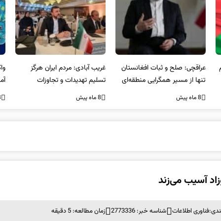
عراقچی: صلح و ثبات افغانستان
غریب آبادی: مردم ایران هرگز
وا
تنها از مسیر همگرایی منطقه‌ای
تسلیم تهدیدات و تجاوزات
آمی
محقق می‌شود
نخواهند شد و متحد و منسجم
8 ماه پیش
8 ماه پیش
8 ما
در مقابل متجاوز خواهند ایستاد
زاد آسیب می‌زند
ندی:
فناوری اطلاعات
شناسه خبر: 2773336
زمان مطالعه: 5 دقیقه