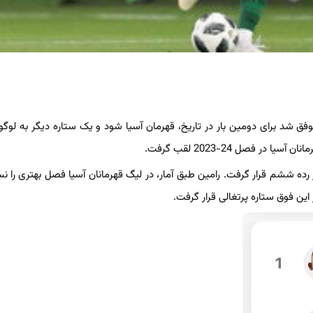
ق شد برای دومین بار در تاریخ، قهرمان آسیا شود و یک ستاره دیگر به لوگ
ره باشگاه سپاهان هم با ثبت 5 گل و 2 پاس‌گل در رده ششم قرار گرفت. رامین طبق آمار، در لیگ قهرمانان آسیا فصل بهتری 
این فوق ستاره پرتغالی قرار گرفت.