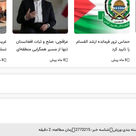
عراقچی: صلح و ثبات افغانستان
غریب آبادی: مردم ایران هرگز
وا
تنها از مسیر همگرایی منطقه‌ای
تسلیم تهدیدات و تجاوزات
آمی
محقق می‌شود
نخواهند شد و متحد و منسجم
8 ماه پیش
8 ماه پیش
8 ما
در مقابل متجاوز خواهند ایستاد
ته بندی:
ورزش
شناسه خبر: 2773215
زمان مطالعه: 2 دقیقه