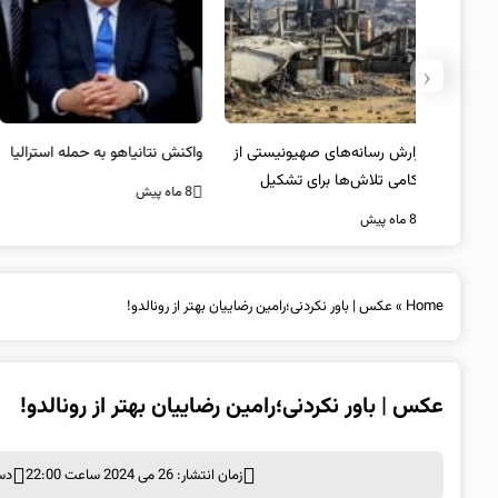
‹
یستی از
واکنش نتانیاهو به حمله استرالیا
حماس ترور فرمانده ارشد القسام
کیل
را تایید کرد
8 ماه پیش
8 ماه پیش
Home
»
عکس | باور نکردنی؛رامین رضاییان بهتر از رونالدو!
عکس | باور نکردنی؛رامین رضاییان بهتر از رونالدو!
زمان انتشار: 26 می 2024 ساعت 22:00
دس