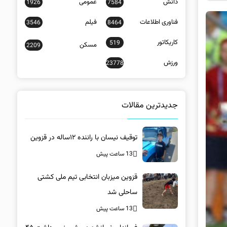
دانش
عمومی
1926
7584
فناوری اطلاعات
فیلم
3546
8464
کاریکاتور
519
مسکن
2209
ورزش
23778
جدیدترین مقالات
توقیف نیسان با راننده ۱۲ساله در قزوین
13 ساعت پیش
قزوین میزبان انتخابی تیم ملی کشتی
ساحلی شد
13 ساعت پیش