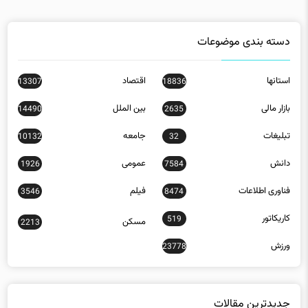
دسته بندی موضوعات
استانها
اقتصاد
13307
18836
بازار مالی
بین الملل
14490
2635
تبلیغات
جامعه
10132
32
دانش
عمومی
1926
7584
فناوری اطلاعات
فیلم
3546
8474
کاریکاتور
519
مسکن
2213
ورزش
23778
جدیدترین مقالات