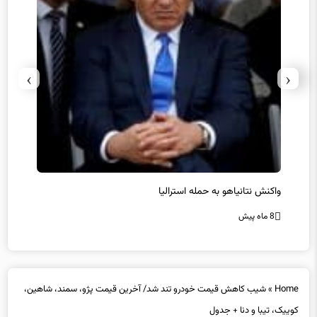
›
‹
یل
واکنش نتانیاهو به حمله استرالیا
حماس ت
8 ماه پیش
8 ماه پیش
Home
»
شیب کاهش قیمت خودرو تند شد/ آخرین قیمت پژو، سمند، شاهین،
کوییک، تیبا و دنا + جدول