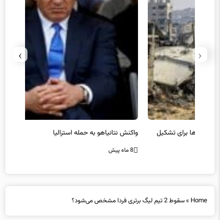
›
‹
یل
واکنش نتانیاهو به حمله استرالیا
حماس ت
8 ماه پیش
8 ماه پیش
Home
»
سقوط 2 تیم لیگ برتری فردا مشخص می‌شود؟