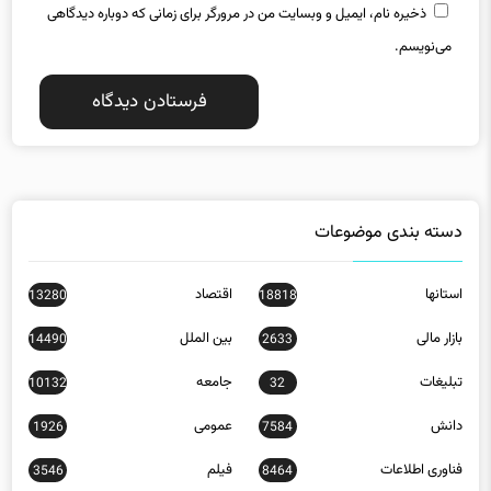
ذخیره نام، ایمیل و وبسایت من در مرورگر برای زمانی که دوباره دیدگاهی
می‌نویسم.
دسته بندی موضوعات
استانها
اقتصاد
13280
18818
بازار مالی
بین الملل
14490
2633
تبلیغات
جامعه
10132
32
دانش
عمومی
1926
7584
فناوری اطلاعات
فیلم
3546
8464