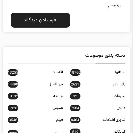
می‌نویسم.
دسته بندی موضوعات
استانها
اقتصاد
13255
18760
بازار مالی
بین الملل
14490
2631
تبلیغات
جامعه
10132
32
دانش
عمومی
1926
7584
فناوری اطلاعات
فیلم
3546
8464
کاریکاتور
519