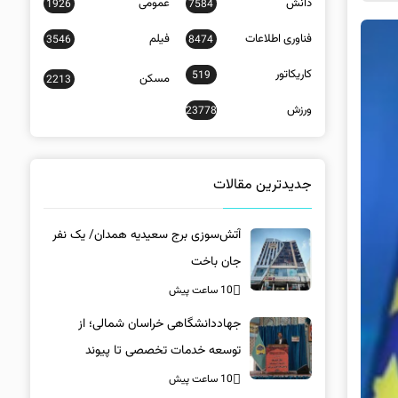
دانش
عمومی
1926
7584
فناوری اطلاعات
فیلم
3546
8474
کاریکاتور
519
مسکن
2213
ورزش
23778
جدیدترین مقالات
آتش‌سوزی برج سعیدیه همدان/ یک نفر
جان باخت
10 ساعت پیش
جهاددانشگاهی خراسان شمالی؛ از
توسعه خدمات تخصصی تا پیوند
دانشگاه و جامعه
10 ساعت پیش