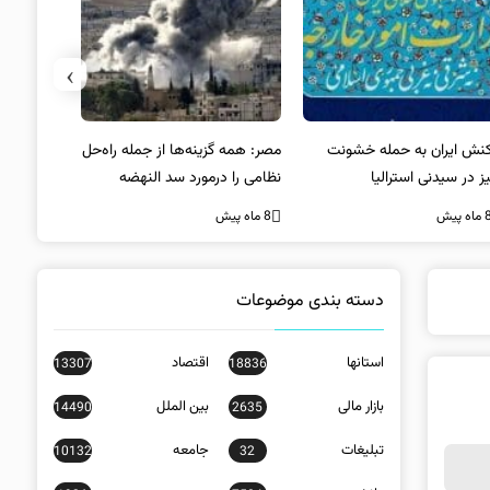
›
کنش ایران به حمله خشونت
مصر: همه گزینه‌ها از جمله راه‌حل
واکنش آمریک
ز در سیدنی استرالیا
نظامی را درمورد سد النهضه
در سیدنی
بررسی می‌کنیم
ه پیش
8 ماه پیش
8 ماه پیش
دسته بندی موضوعات
استانها
اقتصاد
13307
18836
بازار مالی
بین الملل
14490
2635
تبلیغات
جامعه
10132
32