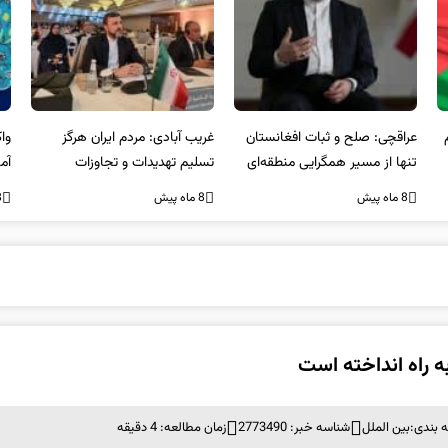
عراقچی: صلح و ثبات افغانستان
غریب آبادی: مردم ایران هرگز
وا
تنها از مسیر همگرایی منطقه‌ای
تسلیم تهدیدات و تجاوزات
آمی
محقق می‌شود
نخواهند شد و متحد و منسجم
8 ماه پیش
8 ماه پیش
8 ما
در مقابل متجاوز خواهند ایستاد
به راه انداخته است
 بندی:
بین الملل
شناسه خبر: 2773490
زمان مطالعه: 4 دقیقه