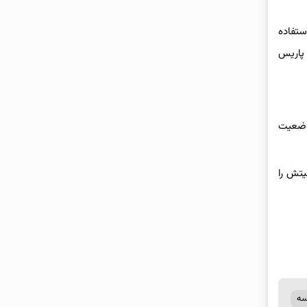
ستفاده
 پاریس
 که با وضعیت
پاریس را متهم کرد امنیتش را
سه