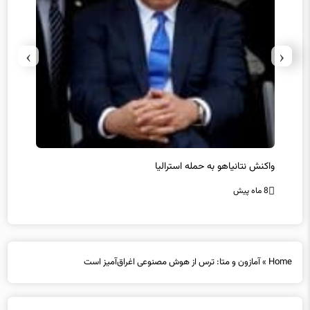
›
‹
یل
واکنش نتانیاهو به حمله استرالیا
حماس ت
8 ماه پیش
8 ماه پیش
Home
»
آمازون و متا: ترس از هوش مصنوعی اغراق‌آمیز است