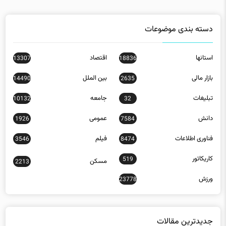
دسته بندی موضوعات
استانها
اقتصاد
13307
18836
بازار مالی
بین الملل
14490
2635
تبلیغات
جامعه
10132
32
دانش
عمومی
1926
7584
فناوری اطلاعات
فیلم
3546
8474
کاریکاتور
519
مسکن
2213
ورزش
23778
جدیدترین مقالات