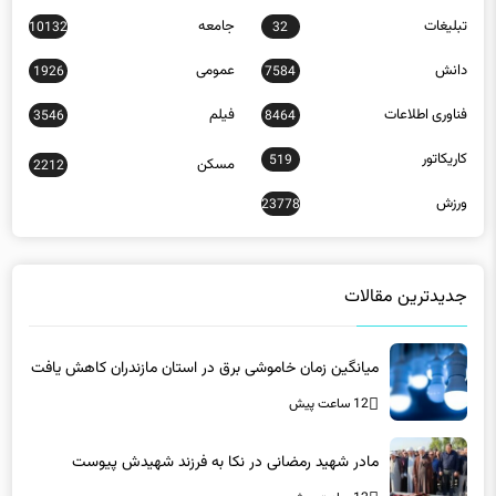
دانش
عمومی
1926
7584
فناوری اطلاعات
فیلم
3546
8464
کاریکاتور
519
مسکن
2212
ورزش
23778
جدیدترین مقالات
میانگین زمان خاموشی برق در استان مازندران کاهش یافت
12 ساعت پیش
مادر شهید رمضانی در نکا به فرزند شهیدش پیوست
12 ساعت پیش