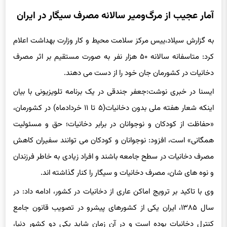
آمار عجیب از مرگ‌ومیر سالانه مصرف سیگار در ایران
به گزارش سیلاد،ییس مرکز سلامت محیط و کار وزارت بهداشت اعلام
کرد: متاسفانه سالانه ۵۰ هزار نفر به صورت مستقیم بر اثر مصرف
دخانیات در کشورمان جان خود را از دست می دهند.
ایسنا در خبری نوشت:جعفر جندقی در یک برنامه تلویزیونی با بیان
اینکه شعار هفته ملی بدون دخانیات(۵ تا ۱۱ خردادماه) در کشورمان،
«حفاظت از کودکان و نوجوانان در برابر دخانیات؛ حق و مسئولیت
همگانی» است، افزود: نوجوانان و کودکان می توانند سفیران کاهش
مصرف دخانیات در سطح جامعه باشند و افراد زیادی به خاطر فرزندان
و نوه های شان، مصرف دخانیات و سیگار را کنار گذاشته اند.
وی با تاکید بر ترویج اماکن عاری از دخانیات در کشور، ادامه داد: در
سال ۱۳۸۵، ایران یکی از کشورهای پیشرو در تصویب قانون جامع
کنترل دخانیات بوده است و در آن زمان شاید یکی دو کشور دنیا،
چنین قانونی داشتند. در هیچ مکان عمومی نباید دخانیات مصرف