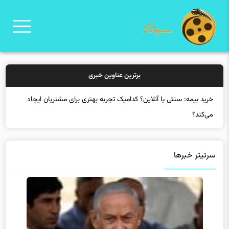
برترین عناوین خبری
خر
سرتیتر خبرها