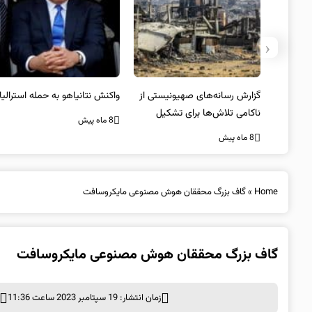
‹
یستی از
واکنش نتانیاهو به حمله استرالیا
حماس ترور فرمانده ارشد القسام
کیل
را تایید کرد
8 ماه پیش
8 ماه پیش
Home
»
گاف بزرگ محققان هوش مصنوعی مایکروسافت
گاف بزرگ محققان هوش مصنوعی مایکروسافت
زمان انتشار: 19 سپتامبر 2023 ساعت 11:36