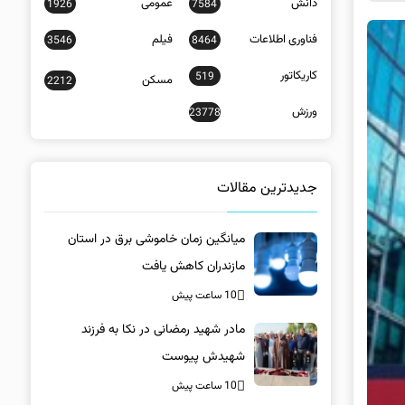
دانش
عمومی
1926
7584
فناوری اطلاعات
فیلم
3546
8464
کاریکاتور
519
مسکن
2212
ورزش
23778
جدیدترین مقالات
میانگین زمان خاموشی برق در استان
مازندران کاهش یافت
10 ساعت پیش
مادر شهید رمضانی در نکا به فرزند
شهیدش پیوست
10 ساعت پیش