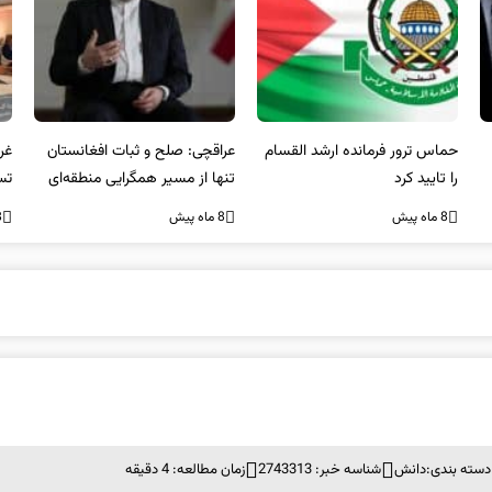
عراقچی: صلح و ثبات افغانستان
غریب آبادی: مردم ایران هرگز
وا
تنها از مسیر همگرایی منطقه‌ای
تسلیم تهدیدات و تجاوزات
آمی
محقق می‌شود
نخواهند شد و متحد و منسجم
8 ماه پیش
8 ماه پیش
8 ما
در مقابل متجاوز خواهند ایستاد
دسته بندی:
دانش
شناسه خبر: 2743313
زمان مطالعه: 4 دقیقه