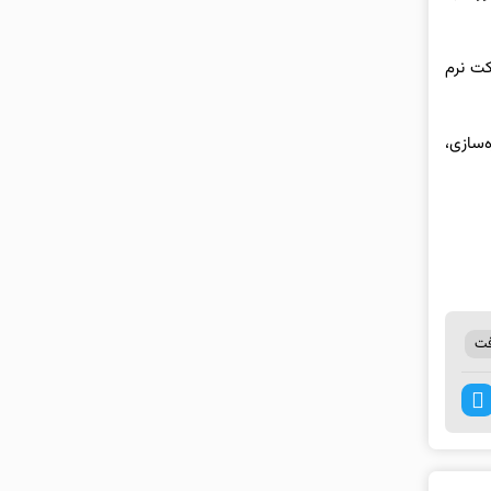
کت نرم
‌سازی،
فت