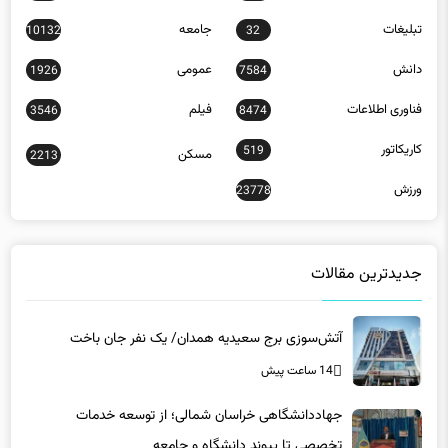
تبلیغات
جامعه
10132
32
دانش
عمومی
1926
7584
فناوری اطلاعات
فیلم
3546
8474
کاریکاتور
519
مسکن
2213
ورزش
23778
جدیدترین مقالات
آتش‌سوزی برج سعیدیه همدان/ یک نفر جان باخت
14 ساعت پیش
جهاددانشگاهی خراسان شمالی؛ از توسعه خدمات
تخصصی تا پیوند دانشگاه و جامعه