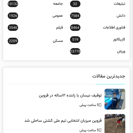
دانش
عمومی
1926
7584
فناوری اطلاعات
فیلم
3546
8464
کاریکاتور
519
مسکن
2209
ورزش
23778
جدیدترین مقالات
توقیف نیسان با راننده ۱۲ساله در قزوین
5 ساعت پیش
قزوین میزبان انتخابی تیم ملی کشتی ساحلی شد
5 ساعت پیش