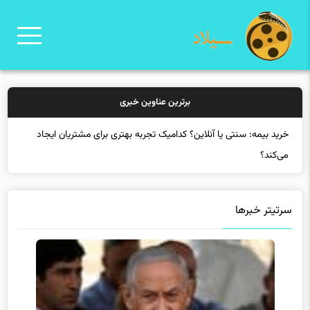
برترین عناوین خبری
خری
سرتیتر خبرها