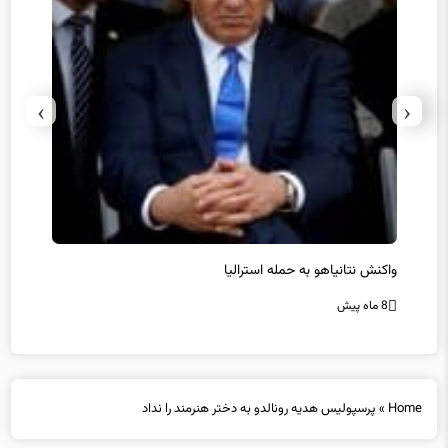
›
‹
یل
واکنش نتانیاهو به حمله استرالیا
حماس ت
8 ماه پیش
8 ماه پیش
Home
»
پرسپولیس هدیه رونالدو به دختر هنرمند را نداد