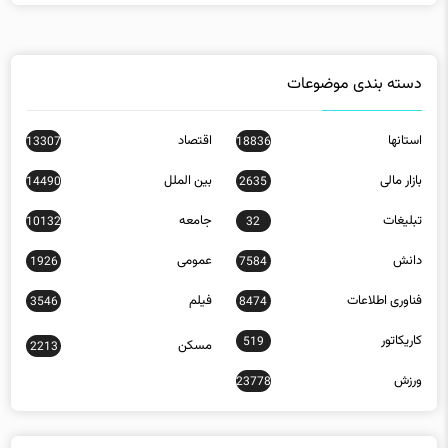
دسته بندی موضوعات
استانها
اقتصاد
13307
18836
بازار مالی
بین الملل
14490
2635
تبلیغات
جامعه
10132
32
دانش
عمومی
1926
7584
فناوری اطلاعات
فیلم
3546
8474
کاریکاتور
519
مسکن
2213
ورزش
23778