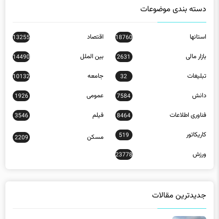
دسته بندی موضوعات
استانها
اقتصاد
13255
18760
بازار مالی
بین الملل
14490
2631
تبلیغات
جامعه
10132
32
دانش
عمومی
1926
7584
فناوری اطلاعات
فیلم
3546
8464
کاریکاتور
519
مسکن
2209
ورزش
23778
جدیدترین مقالات