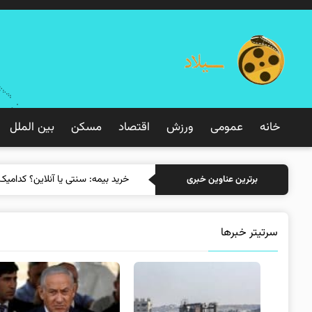
خانه
عمومی
ورزش
اقتصاد
مسکن
بین الملل
خرید بیمه: سنتی یا آنلاین؟ کدامیک
برترین عناوین خبری
سرتیتر خبرها