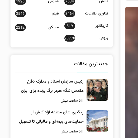
دانش
عمومی
1926
7584
فناوری اطلاعات
فیلم
3546
8464
کاریکاتور
519
مسکن
2212
ورزش
23778
جدیدترین مقالات
رئیس سازمان اسناد و مدارک دفاع
مقدس:تنگه هرمز برگ برنده برای ایران
است
5 ساعت پیش
پیگیری های منطقه آزاد کیش از
حمایت‌های بیمه‌ای و مالیاتی تا تسهیل
خروج کالا
5 ساعت پیش