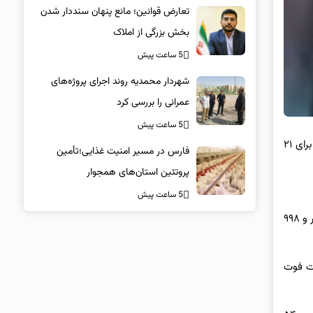
تعارض قوانین؛ مانع پنهان سنددار شدن
بخش بزرگی از املاک
5 ساعت پیش
شهردار محمدیه روند اجرای پروژه‌های
عمرانی را بررسی کرد
5 ساعت پیش
سیلاد کرمانشاه اظهار کرد: در پنج ماهه نخست امسال تعداد کل معاینات سرپایی پزشکی قانونی استان کرمانشاه برای ٢١
فارس در مسیر امنیت غذایی؛تأمین‌
پروتئین استان‌های همجوار
5 ساعت پیش
مدیرکل پزشکی قانونی استان کرمانشاه تصریح کرد: معاینات عمومی جسمانی و روانی ٢٠ هزار و ١٧٩ مورد بوده که شامل ۶ هزار و ١٨١ نفر زن و ١٣ هزار و ٩٩٨
گی و استخدامی است، گفت: در پنج ماهه امسال ٩٩٢ مورد علت فوت