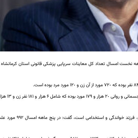
این مسئول با بیان اینکه این معاینات شامل تصادف، نزاع، حادثه کار، فرزند خواند