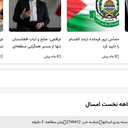
عراقچی: صلح و ثبات افغانستان
غریب آبادی: مردم ایران هرگز
وا
تنها از مسیر همگرایی منطقه‌ای
تسلیم تهدیدات و تجاوزات
آمی
محقق می‌شود
نخواهند شد و متحد و منسجم
8 ماه پیش
8 ماه پیش
8 ما
در مقابل متجاوز خواهند ایستاد
سته بندی:
استانها
شناسه خبر: 2749412
زمان مطالعه: 2 دقیقه