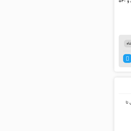
وی تأکید کرد: از مجموع ٩٩٢ مورد تعیین علت فوت ٣١٠ مورد مرگ طبیعی شامل ٧۶ زن و ٢٣۴ مرد و ۶٨٢ مورد مرگ غیرطبیعی شامل ١۴٢ نفر زن و ۵۴٠
اه
 تا