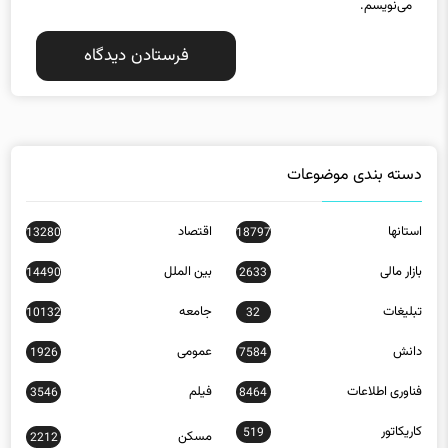
می‌نویسم.
دسته بندی موضوعات
استانها
اقتصاد
13280
18797
بازار مالی
بین الملل
14490
2633
تبلیغات
جامعه
10132
32
دانش
عمومی
1926
7584
فناوری اطلاعات
فیلم
3546
8464
کاریکاتور
519
مسکن
2212