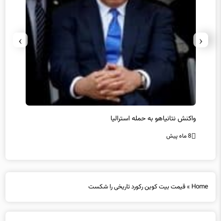
›
‹
یل
واکنش نتانیاهو به حمله استرالیا
حماس ت
8 ماه پیش
8 ماه پیش
Home
»
قیمت بیت کوین رکورد تاریخی را شکست