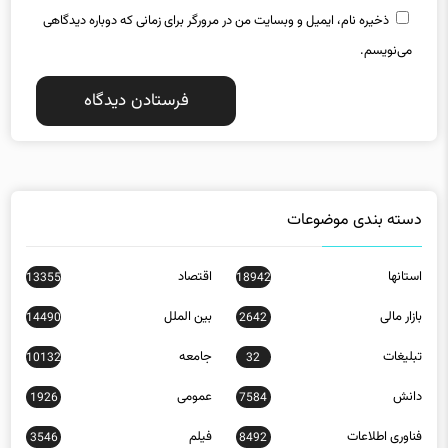
می‌نویسم.
دسته بندی موضوعات
استانها
اقتصاد
13355
18942
بازار مالی
بین الملل
14490
2642
تبلیغات
جامعه
10132
32
دانش
عمومی
1926
7584
فناوری اطلاعات
فیلم
3546
8492
کاریکاتور