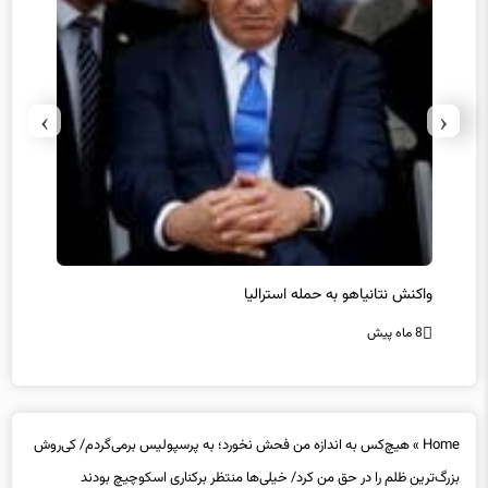
›
‹
یل
واکنش نتانیاهو به حمله استرالیا
حماس ت
8 ماه پیش
8 ماه پیش
Home
»
هیچ‌کس به اندازه من فحش نخورد؛ به پرسپولیس برمی‌گردم/ کی‌روش
بزرگ‌ترین ظلم را در حق من کرد/ خیلی‌ها منتظر برکناری اسکوچیچ بودند