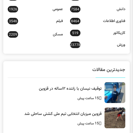
دانش
عمومی
1926
7584
فناوری اطلاعات
فیلم
3546
8464
کاریکاتور
519
مسکن
2209
ورزش
23778
جدیدترین مقالات
توقیف نیسان با راننده ۱۲ساله در قزوین
15 ساعت پیش
قزوین میزبان انتخابی تیم ملی کشتی ساحلی شد
15 ساعت پیش
فرماندار رضوانشهر: پیش‌بینی برداشت ۴۵ هزار تن شلتوک