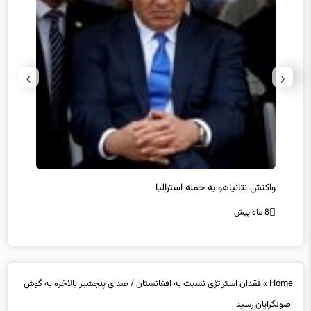
›
‹
یل
واکنش نتانیاهو به حمله استرالیا
حماس ت
8 ماه پیش
8 ماه پیش
Home
»
فقدان استراتژی نسبت به افغانستان / صدای پنجشیر بالاخره به گوش
اصولگرایان رسید