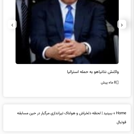
›
‹
یل
واکنش نتانیاهو به حمله استرالیا
حماس ت
8 ماه پیش
8 ماه پیش
Home
»
ببینید | لحظه دلخراش و هولناک تیراندازی مرگبار در حین مسابقه
فوتبال