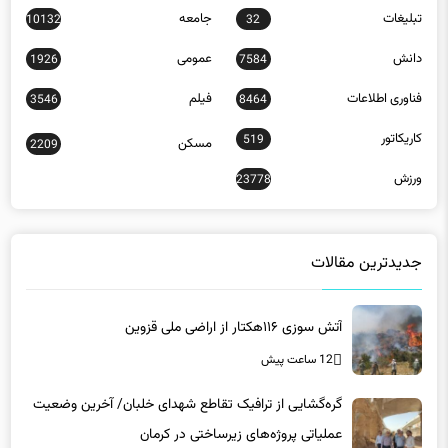
تبلیغات
جامعه
10132
32
دانش
عمومی
1926
7584
فناوری اطلاعات
فیلم
3546
8464
کاریکاتور
519
مسکن
2209
ورزش
23778
جدیدترین مقالات
آتش سوزی ۱۱۶هکتار از اراضی ملی قزوین
12 ساعت پیش
گره‌گشایی از ترافیک تقاطع شهدای خلبان/ آخرین وضعیت
عملیاتی پروژه‌های زیرساختی در کرمان