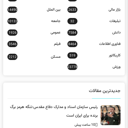
بازار مالی
بین الملل
14490
2633
تبلیغات
جامعه
10132
32
دانش
عمومی
1926
7584
فناوری اطلاعات
فیلم
3546
8464
کاریکاتور
519
مسکن
2212
ورزش
23778
جدیدترین مقالات
رئیس سازمان اسناد و مدارک دفاع مقدس:تنگه هرمز برگ
برنده برای ایران است
10 ساعت پیش
پیگیری های منطقه آزاد کیش از حمایت‌های بیمه‌ای و