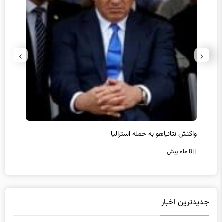
›
‹
یل
واکنش نتانیاهو به حمله استرالیا
حماس ت
8 ماه پیش
8 ماه پیش
جدیدترین اخبار
Home
»
موبایل