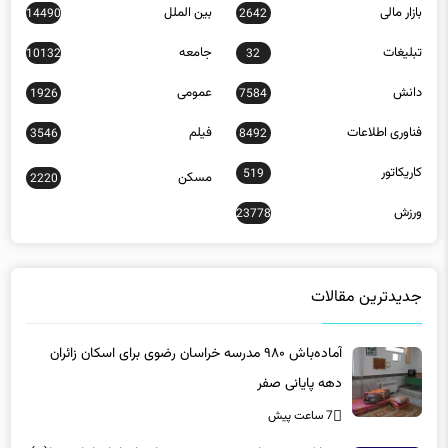
بازار مالی
بین الملل
14490
2642
تبلیغات
جامعه
10132
32
دانش
عمومی
1926
7584
فناوری اطلاعات
فیلم
3546
8492
کاریکاتور
519
مسکن
2220
ورزش
23778
جدیدترین مقالات
آماده‌باش ۹۸۰ مدرسه خراسان رضوی برای اسکان زائران
دهه پایانی صفر
7 ساعت پیش