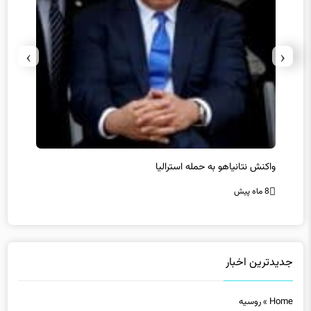
›
‹
یل
واکنش نتانیاهو به حمله استرالیا
حماس ت
8 ماه پیش
8 ماه پیش
جدیدترین اخبار
Home
»
روسیه