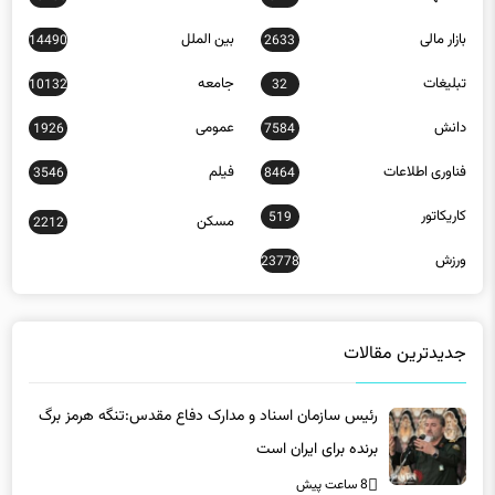
بازار مالی
بین الملل
14490
2633
تبلیغات
جامعه
10132
32
دانش
عمومی
1926
7584
فناوری اطلاعات
فیلم
3546
8464
کاریکاتور
519
مسکن
2212
ورزش
23778
جدیدترین مقالات
رئیس سازمان اسناد و مدارک دفاع مقدس:تنگه هرمز برگ
برنده برای ایران است
8 ساعت پیش