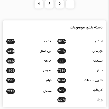
4
3
2
1
دسته بندی موضوعات
استانها
اقتصاد
13307
18866
بازار مالی
بین الملل
14490
2635
تبلیغات
جامعه
10132
32
دانش
عمومی
1926
7584
فناوری اطلاعات
فیلم
3546
8474
کاریکاتور
519
مسکن
2213
ورزش
23778