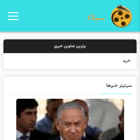
برترین عناوین خبری
خرید بیمه: س
سرتیتر خبرها