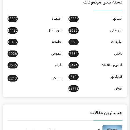
دسته بندی موضوعات
استانها
اقتصاد
13307
18836
بازار مالی
بین الملل
14490
2635
تبلیغات
جامعه
10132
32
دانش
عمومی
1926
7584
فناوری اطلاعات
فیلم
3546
8474
کاریکاتور
519
مسکن
2213
ورزش
23778
جدیدترین مقالات