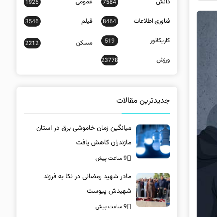
دانش
عمومی
1926
7584
فناوری اطلاعات
فیلم
3546
8464
کاریکاتور
519
مسکن
2212
ورزش
23778
جدیدترین مقالات
میانگین زمان خاموشی برق در استان
مازندران کاهش یافت
9 ساعت پیش
مادر شهید رمضانی در نکا به فرزند
شهیدش پیوست
9 ساعت پیش