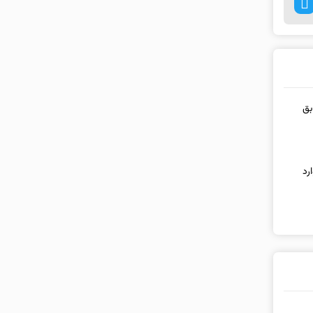
سابق
رد