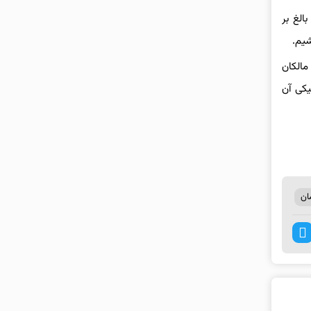
الغ بر
مالکان
یکی آن
ان