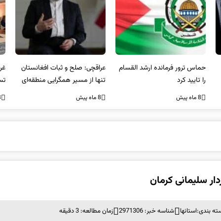
عراقچی: صلح و ثبات افغانستان
غریب آبادی: مردم ایران هرگز
وا
تنها از مسیر همگرایی منطقه‌ای
تسلیم تهدیدات و تجاوزات
آمی
محقق می‌شود
نخواهند شد و متحد و منسجم
8 ماه پیش
8 ماه پیش
8 ما
در مقابل متجاوز خواهند ایستاد
دار سلیمانی کرمان
ته بندی:
استانها
شناسه خبر: 2971306
زمان مطالعه: 3 دقیقه