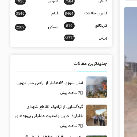
دانش
عمومی
1926
7584
فناوری اطلاعات
فیلم
3546
8464
کاریکاتور
519
مسکن
2209
ورزش
23778
جدیدترین مقالات
آتش سوزی ۱۱۶هکتار از اراضی ملی قزوین
7 ساعت پیش
گره‌گشایی از ترافیک تقاطع شهدای
خلبان/ آخرین وضعیت عملیاتی پروژه‌های
زیرساختی در کرمان
7 ساعت پیش