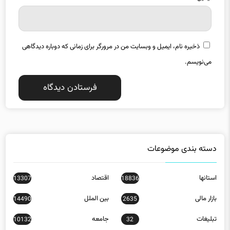
ذخیره نام، ایمیل و وبسایت من در مرورگر برای زمانی که دوباره دیدگاهی
می‌نویسم.
دسته بندی موضوعات
استانها
اقتصاد
13307
18836
بازار مالی
بین الملل
14490
2635
تبلیغات
جامعه
10132
32
دانش
عمومی
1926
7584