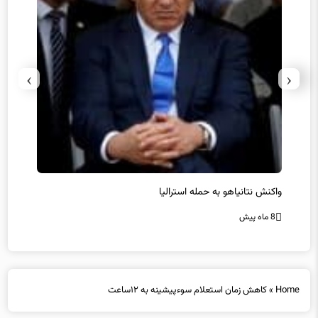
›
‹
یل
واکنش نتانیاهو به حمله استرالیا
حماس ت
8 ماه پیش
8 ماه پیش
Home
»
کاهش زمان استعلام سوءپیشینه به ۱۲ساعت