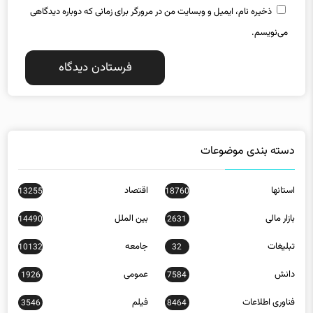
ذخیره نام، ایمیل و وبسایت من در مرورگر برای زمانی که دوباره دیدگاهی
می‌نویسم.
دسته بندی موضوعات
استانها
اقتصاد
13255
18760
بازار مالی
بین الملل
14490
2631
تبلیغات
جامعه
10132
32
دانش
عمومی
1926
7584
فناوری اطلاعات
فیلم
3546
8464