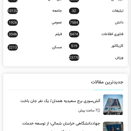
تبلیغات
جامعه
10132
32
دانش
عمومی
1926
7584
فناوری اطلاعات
فیلم
3546
8474
کاریکاتور
519
مسکن
2213
ورزش
23778
جدیدترین مقالات
آتش‌سوزی برج سعیدیه همدان/ یک نفر جان باخت
7 ساعت پیش
جهاددانشگاهی خراسان شمالی؛ از توسعه خدمات
تخصصی تا پیوند دانشگاه و جامعه