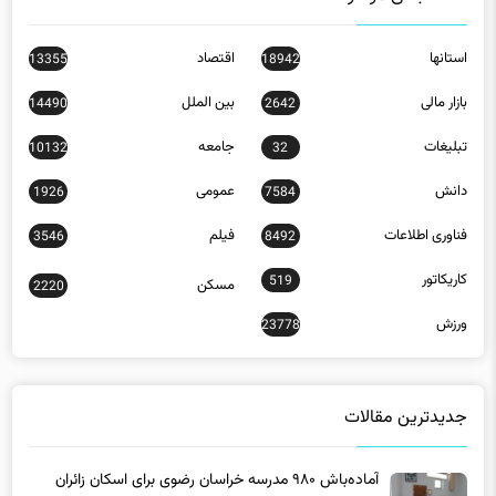
استانها
اقتصاد
13355
18942
بازار مالی
بین الملل
14490
2642
تبلیغات
جامعه
10132
32
دانش
عمومی
1926
7584
فناوری اطلاعات
فیلم
3546
8492
کاریکاتور
519
مسکن
2220
ورزش
23778
جدیدترین مقالات
آماده‌باش ۹۸۰ مدرسه خراسان رضوی برای اسکان زائران
دهه پایانی صفر