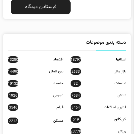
دسته بندی موضوعات
استانها
اقتصاد
13280
18797
بازار مالی
بین الملل
14490
2633
تبلیغات
جامعه
10132
32
دانش
عمومی
1926
7584
فناوری اطلاعات
فیلم
3546
8464
کاریکاتور
519
مسکن
2212
ورزش
23778