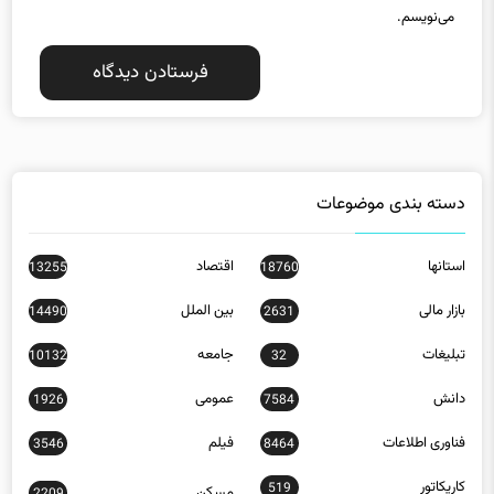
دسته بندی موضوعات
استانها
اقتصاد
13255
18760
بازار مالی
بین الملل
14490
2631
تبلیغات
جامعه
10132
32
دانش
عمومی
1926
7584
فناوری اطلاعات
فیلم
3546
8464
کاریکاتور
519
مسکن
2209
ورزش
23778