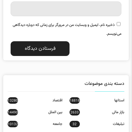
ذخیره نام، ایمیل و وبسایت من در مرورگر برای زمانی که دوباره دیدگاهی
می‌نویسم.
دسته بندی موضوعات
استانها
اقتصاد
13280
18818
بازار مالی
بین الملل
14490
2633
تبلیغات
جامعه
10132
32
دانش
عمومی
1926
7584