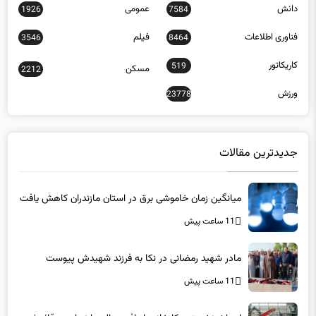
فناوری اطلاعات
فیلم
3546
8464
کاریکاتور
519
مسکن
2212
ورزش
23778
جدیدترین مقالات
میانگین زمان خاموشی برق در استان مازندران کاهش یافت
11 ساعت پیش
مادر شهید رمضانی در نکا به فرزند شهیدش پیوست
11 ساعت پیش
احداث نخستین کارخانه بازیافت زباله مازندران در قائم‌شهر