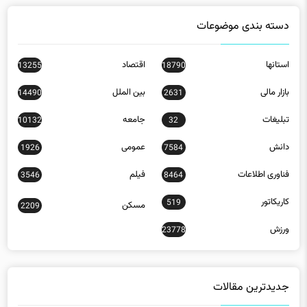
دسته بندی موضوعات
استانها
اقتصاد
13255
18790
بازار مالی
بین الملل
14490
2631
تبلیغات
جامعه
10132
32
دانش
عمومی
1926
7584
فناوری اطلاعات
فیلم
3546
8464
کاریکاتور
519
مسکن
2209
ورزش
23778
جدیدترین مقالات