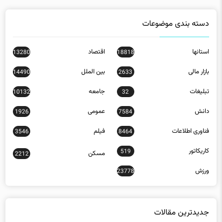
دسته بندی موضوعات
استانها
اقتصاد
13280
18818
بازار مالی
بین الملل
14490
2633
تبلیغات
جامعه
10132
32
دانش
عمومی
1926
7584
فناوری اطلاعات
فیلم
3546
8464
کاریکاتور
519
مسکن
2212
ورزش
23778
جدیدترین مقالات