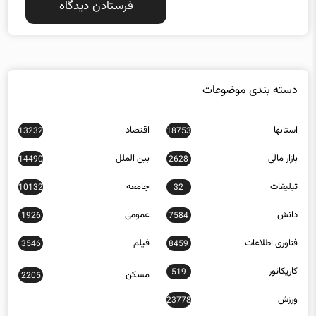
دسته بندی موضوعات
استانها
اقتصاد
13232
18753
بازار مالی
بین الملل
14490
2628
تبلیغات
جامعه
10132
32
دانش
عمومی
1926
7584
فناوری اطلاعات
فیلم
3546
8459
کاریکاتور
519
مسکن
2205
ورزش
23778