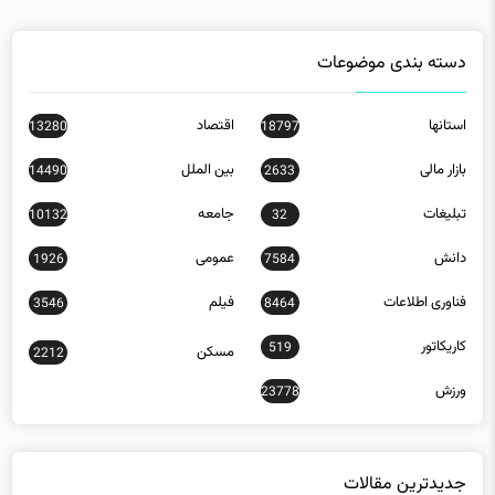
دسته بندی موضوعات
استانها
اقتصاد
13280
18797
بازار مالی
بین الملل
14490
2633
تبلیغات
جامعه
10132
32
دانش
عمومی
1926
7584
فناوری اطلاعات
فیلم
3546
8464
کاریکاتور
519
مسکن
2212
ورزش
23778
جدیدترین مقالات