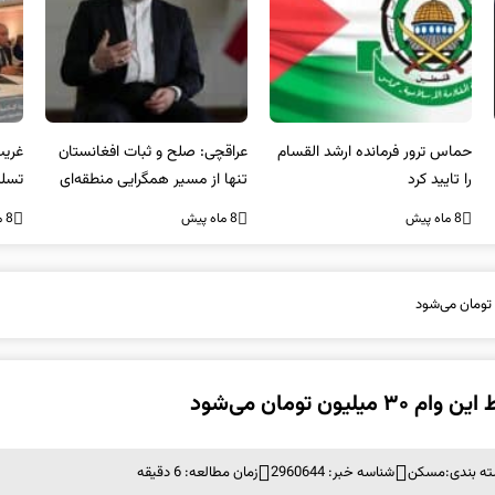
عراقچی: صلح و ثبات افغانستان
غریب آبادی: مردم ایران هرگز
وا
تنها از مسیر همگرایی منطقه‌ای
تسلیم تهدیدات و تجاوزات
آمی
محقق می‌شود
نخواهند شد و متحد و منسجم
8 ماه پیش
8 ماه پیش
8 ما
در مقابل متجاوز خواهند ایستاد
تومان می‌شود
ه بندی:
مسکن
شناسه خبر: 2960644
زمان مطالعه: 6 دقیقه