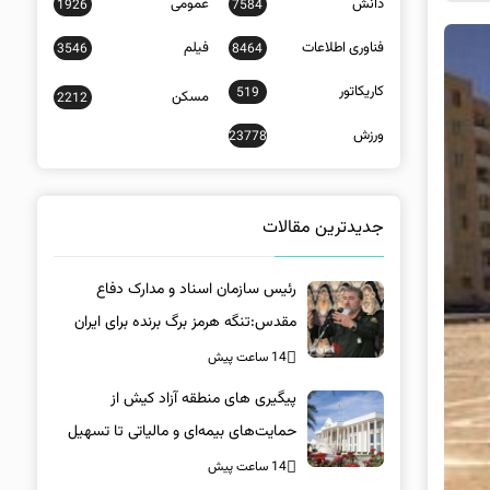
دانش
عمومی
1926
7584
فناوری اطلاعات
فیلم
3546
8464
کاریکاتور
519
مسکن
2212
ورزش
23778
جدیدترین مقالات
رئیس سازمان اسناد و مدارک دفاع
مقدس:تنگه هرمز برگ برنده برای ایران
است
14 ساعت پیش
پیگیری های منطقه آزاد کیش از
حمایت‌های بیمه‌ای و مالیاتی تا تسهیل
خروج کالا
14 ساعت پیش