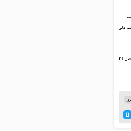
نهضت ملی
این در حالی بود که پیش‌تر مطابق بخشنامه بانک مرکزی مجموع دوره مشارکت مدنی و فروش اقساطی تسهیلات نهضت ملی مسکن حداکثر ۲۰ سال (۳
زی