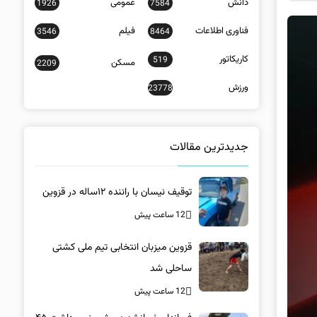
دانش
عمومی
1926
7584
فناوری اطلاعات
فیلم
3546
8464
کاریکاتور
519
مسکن
2209
ورزش
23778
جدیدترین مقالات
توقیف نیسان با راننده ۱۲ساله در قزوین
12 ساعت پیش
قزوین میزبان انتخابی تیم ملی کشتی
ساحلی شد
12 ساعت پیش