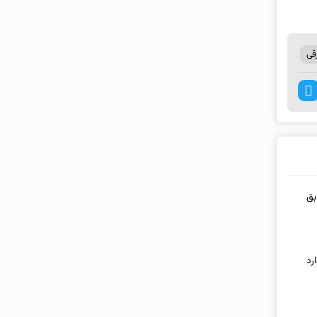
قی
سابق
رد