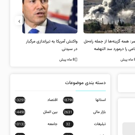
›
: همه گزینه‌ها از جمله راه‌حل
واکنش آمریکا به تیراندازی مرگبار
رضا نصری:
امی را درمورد سد النهضه
در سیدنی
شایسته‌تری
رسی می‌کنیم
مدیریت یک 
ه پیش
8 ماه پیش
8 ماه پیش
عهده‌دار
«نماینده و
است
دسته بندی موضوعات
استانها
اقتصاد
13255
18790
بازار مالی
بین الملل
14490
2631
تبلیغات
جامعه
10132
32