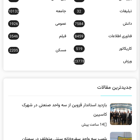
تبلیغات
جامعه
10132
32
دانش
عمومی
1926
7584
فناوری اطلاعات
فیلم
3546
8459
کاریکاتور
519
مسکن
2205
ورزش
23778
جدیدترین مقالات
بازدید استاندار قزوین از سه واحد صنعتی در شهرک
کاسپین
14 ساعت پیش
پلمب سه واحد سفره‌خانه سنتی متخلف در سمنان
14 ساعت پیش