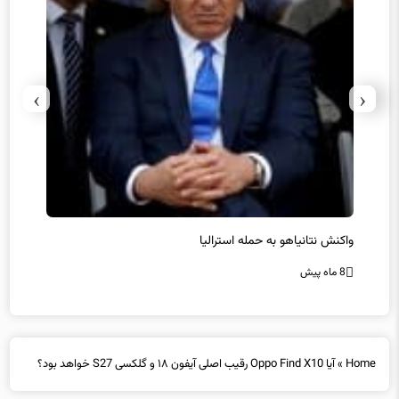
›
‹
یل
واکنش نتانیاهو به حمله استرالیا
حماس ت
8 ماه پیش
8 ماه پیش
Home
»
آیا Oppo Find X10 رقیب اصلی آیفون ۱۸ و گلکسی S27 خواهد بود؟