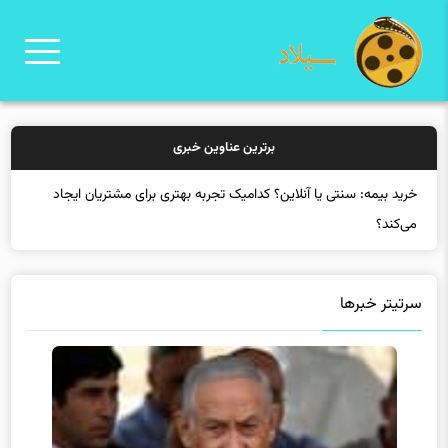
برترین عناوین خبری
خر
سرتیتر خبرها