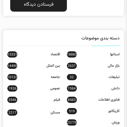
دسته بندی موضوعات
استانها
اقتصاد
13331
18883
بازار مالی
بین الملل
14490
2637
تبلیغات
جامعه
10132
32
دانش
عمومی
1926
7584
فناوری اطلاعات
فیلم
3546
8483
کاریکاتور
519
مسکن
2217
ورزش
23778