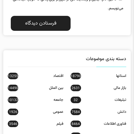
می‌نویسم.
دسته بندی موضوعات
استانها
اقتصاد
13255
18790
بازار مالی
بین الملل
14490
2631
تبلیغات
جامعه
10132
32
دانش
عمومی
1926
7584
فناوری اطلاعات
فیلم
3546
8464