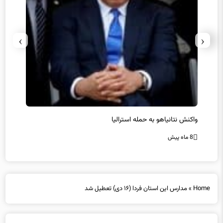
›
‹
یل
واکنش نتانیاهو به حمله استرالیا
حماس ت
8 ماه پیش
8 ماه پیش
Home
»
مدارس این استان فردا (۱۶ دی) تعطیل شد