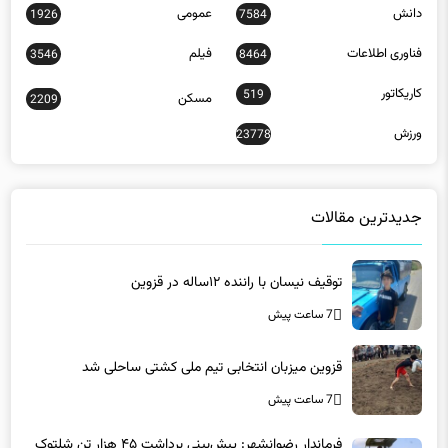
دانش
عمومی
1926
7584
فناوری اطلاعات
فیلم
3546
8464
کاریکاتور
519
مسکن
2209
ورزش
23778
جدیدترین مقالات
توقیف نیسان با راننده ۱۲ساله در قزوین
7 ساعت پیش
قزوین میزبان انتخابی تیم ملی کشتی ساحلی شد
7 ساعت پیش
فرماندار رضوانشهر: پیش‌بینی برداشت ۴۵ هزار تن شلتوک