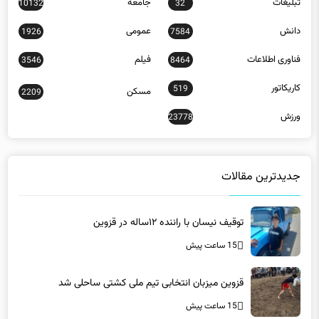
فناوری اطلاعات
فیلم
3546
8464
کاریکاتور
519
مسکن
2209
ورزش
23778
جدیدترین مقالات
توقیف نیسان با راننده ۱۲ساله در قزوین
15 ساعت پیش
قزوین میزبان انتخابی تیم ملی کشتی ساحلی شد
15 ساعت پیش
فرماندار رضوانشهر: پیش‌بینی برداشت ۴۵ هزار تن شلتوک
از شالیزارهای شهرستان