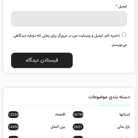
ذخیره نام، ایمیل و وبسایت من در مرورگر برای زمانی که دوباره دیدگاهی
می‌نویسم.
دسته بندی موضوعات
استانها
اقتصاد
13255
18790
بازار مالی
بین الملل
14490
2631
تبلیغات
جامعه
10132
32
دانش
عمومی
1926
7584