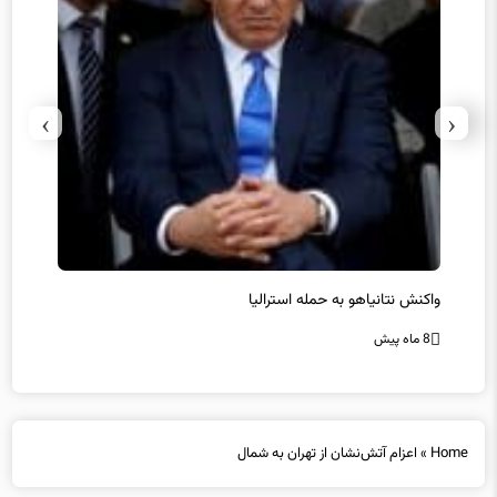
›
‹
یل
واکنش نتانیاهو به حمله استرالیا
حماس ت
8 ماه پیش
8 ماه پیش
Home
»
اعزام آتش‌نشان از تهران به شمال