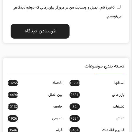
ذخیره نام، ایمیل و وبسایت من در مرورگر برای زمانی که دوباره دیدگاهی
می‌نویسم.
دسته بندی موضوعات
استانها
اقتصاد
13255
18790
بازار مالی
بین الملل
14490
2631
تبلیغات
جامعه
10132
32
دانش
عمومی
1926
7584
فناوری اطلاعات
فیلم
3546
8464