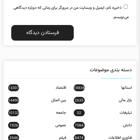
ذخیره نام، ایمیل و وبسایت من در مرورگر برای زمانی که دوباره دیدگاهی
می‌نویسم.
دسته بندی موضوعات
استانها
اقتصاد
13307
18836
بازار مالی
بین الملل
14490
2635
تبلیغات
جامعه
10132
32
دانش
عمومی
1926
7584
فناوری اطلاعات
فیلم
3546
8474