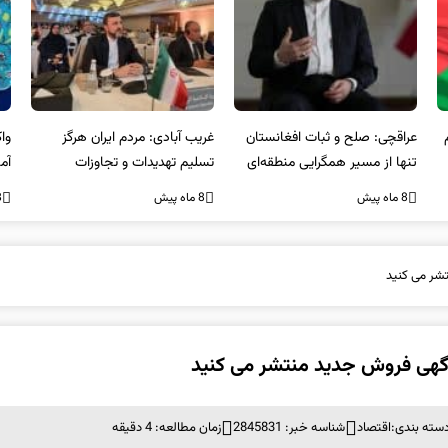
عراقچی: صلح و ثبات افغانستان
غریب آبادی: مردم ایران هرگز
وا
تنها از مسیر همگرایی منطقه‌ای
تسلیم تهدیدات و تجاوزات
آمی
محقق می‌شود
نخواهند شد و متحد و منسجم
8 ماه پیش
8 ماه پیش
8 ما
در مقابل متجاوز خواهند ایستاد
شر می کنید
آگهی فروش جدید منتشر می کنید
سته بندی:
اقتصاد
شناسه خبر: 2845831
زمان مطالعه: 4 دقیقه