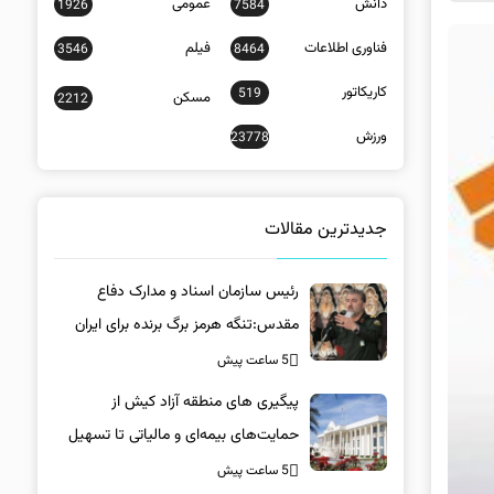
دانش
عمومی
1926
7584
فناوری اطلاعات
فیلم
3546
8464
کاریکاتور
519
مسکن
2212
ورزش
23778
جدیدترین مقالات
رئیس سازمان اسناد و مدارک دفاع
مقدس:تنگه هرمز برگ برنده برای ایران
است
5 ساعت پیش
پیگیری های منطقه آزاد کیش از
حمایت‌های بیمه‌ای و مالیاتی تا تسهیل
خروج کالا
5 ساعت پیش