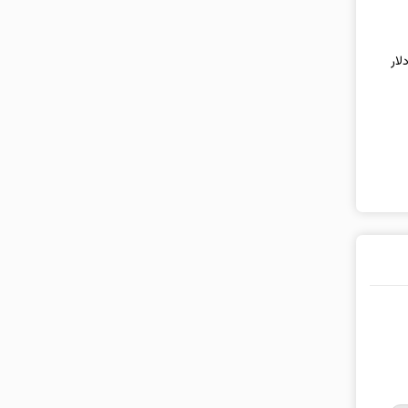
سایر ارزها امروز ۱۵ مردادماه ۱۴۰۵/ دلار