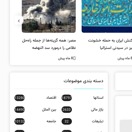
›
کنش ایران به حمله خشونت
مصر: همه گزینه‌ها از جمله راه‌حل
واکنش آمریک
ز در سیدنی استرالیا
نظامی را درمورد سد النهضه
در سیدنی
بررسی می‌کنیم
ه پیش
8 ماه پیش
8 ماه پیش
دسته بندی موضوعات
استانها
اقتصاد
13280
18797
بازار مالی
بین الملل
14490
2633
تبلیغات
جامعه
10132
32