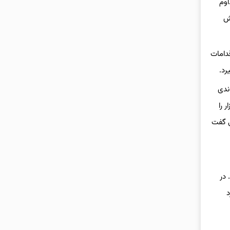
اوم
هش
دامات
 در میانه دهه ۹۰ قیمت دلار روندی
 را
قای همتی گفت
 در
د