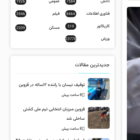
دانش
عمومی
1926
7584
فناوری اطلاعات
فیلم
3546
8464
کاریکاتور
519
مسکن
2209
ورزش
23778
جدیدترین مقالات
توقیف نیسان با راننده ۱۲ساله در قزوین
8 ساعت پیش
قزوین میزبان انتخابی تیم ملی کشتی
ساحلی شد
8 ساعت پیش