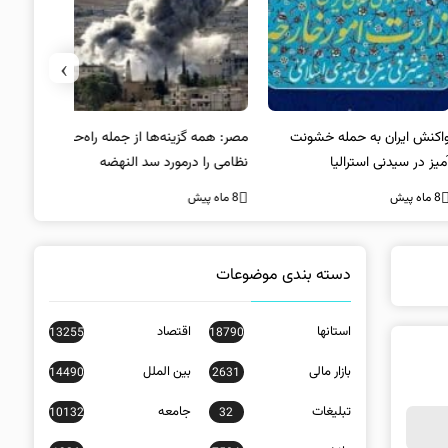
›
کنش ایران به حمله خشونت
مصر: همه گزینه‌ها از جمله راه‌حل
واکنش آمریک
ز در سیدنی استرالیا
نظامی را درمورد سد النهضه
در سیدنی
بررسی می‌کنیم
ه پیش
8 ماه پیش
8 ماه پیش
دسته بندی موضوعات
استانها
اقتصاد
13255
18790
بازار مالی
بین الملل
14490
2631
تبلیغات
جامعه
10132
32