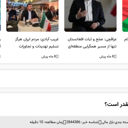
عراقچی: صلح و ثبات افغانستان
غریب آبادی: مردم ایران هرگز
وا
تنها از مسیر همگرایی منطقه‌ای
تسلیم تهدیدات و تجاوزات
آمی
محقق می‌شود
نخواهند شد و متحد و منسجم
8 ماه پیش
8 ماه پیش
8 ما
در مقابل متجاوز خواهند ایستاد
قدر است؟
ته بندی:
بازار مالی
شناسه خبر: 2844386
زمان مطالعه: 10 دقیقه